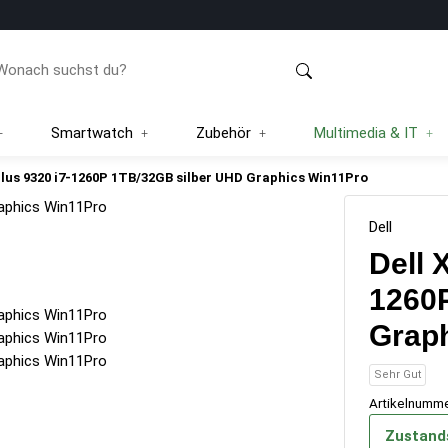
Smartwatch
Zubehör
Multimedia & IT
Plus 9320 i7-1260P 1TB/32GB silber UHD Graphics Win11Pro
Dell
Dell 
1260
Grap
Sehr Gut
Artikelnumm
Zustand