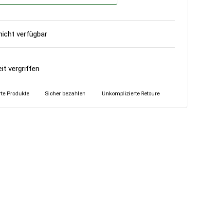
icht verfügbar
eit vergriffen
erte Produkte
Sicher bezahlen
Unkomplizierte Retoure