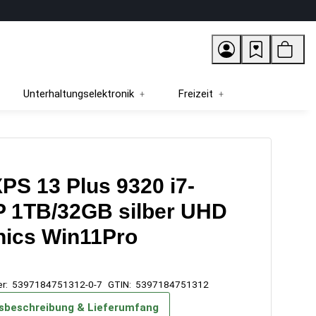
Unterhaltungselektronik
Freizeit
XPS 13 Plus 9320 i7-
P 1TB/32GB silber UHD
hics Win11Pro
er:
5397184751312-0-7
GTIN:
5397184751312
sbeschreibung & Lieferumfang