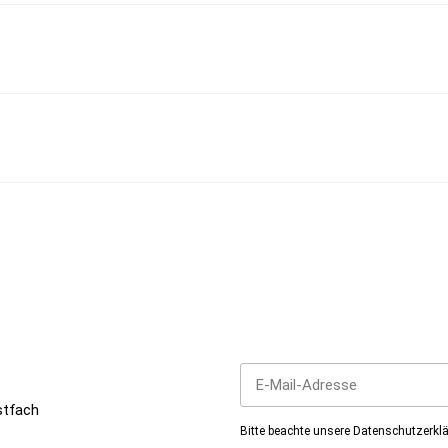
en!
Jetzt unseren Newsletter abon
stfach
Bitte beachte unsere
Datenschutzerkl