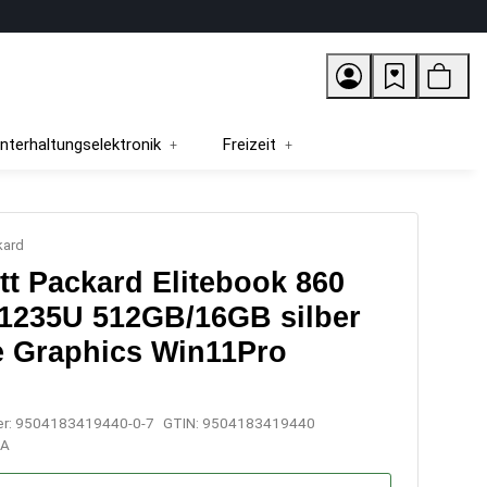
nterhaltungselektronik
Freizeit
kard
tt Packard Elitebook 860
-1235U 512GB/16GB silber
Xe Graphics Win11Pro
er:
9504183419440-0-7
GTIN:
9504183419440
EA