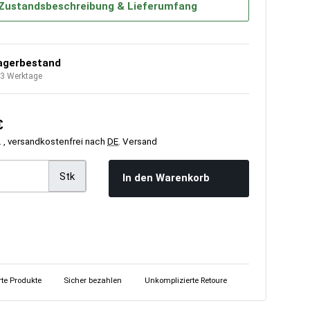
Zustandsbeschreibung & Lieferumfang
agerbestand
- 3 Werktage
€
. , versandkostenfrei nach
DE
.
Versand
Stk
In den Warenkorb
erte Produkte
Sicher bezahlen
Unkomplizierte Retoure