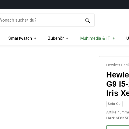
Smartwatch
Zubehör
Multimedia & IT
U
Hewlett Pac
Hewle
G9 i5
Iris 
Sehr Gut
Artikelnumm
HAN:
6F6K5