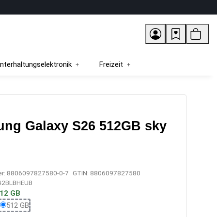
nterhaltungselektronik
Freizeit
ng Galaxy S26 512GB sky
er:
8806097827580-0-7
GTIN:
8806097827580
42BLBHEUB
12 GB
6 GB
512 GB
512 GB