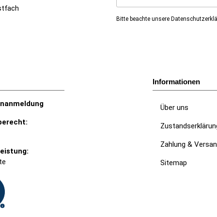
Jetzt unseren Newsletter abon
stfach
Bitte beachte unsere
Datenschutzerkl
Informationen
enanmeldung
Über uns
erecht:
Zustandserklärun
Zahlung & Versa
eistung:
te
Sitemap