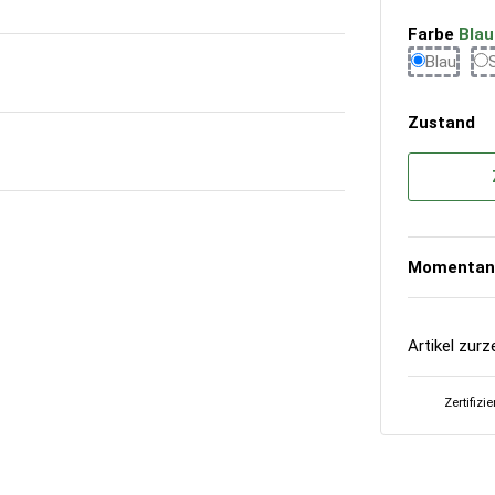
Farbe
Blau
Blau
Blau
Zustand
Momentan 
Artikel zurz
Zertifizi