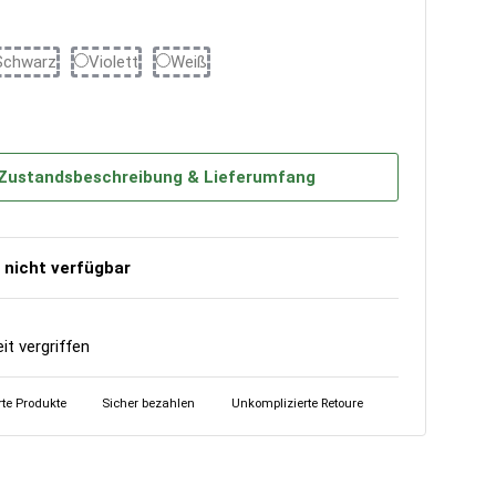
Schwarz
Violett
Weiß
Schwarz
Violett
Weiß
Zustandsbeschreibung & Lieferumfang
nicht verfügbar
eit vergriffen
erte Produkte
Sicher bezahlen
Unkomplizierte Retoure