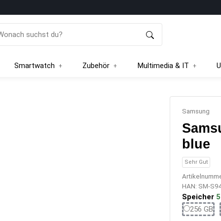
Smartwatch
Zubehör
Multimedia & IT
U
Samsung
Samsu
blue
Sehr Gut
Artikelnumm
HAN:
SM-S9
Speicher
5
25
256 GB