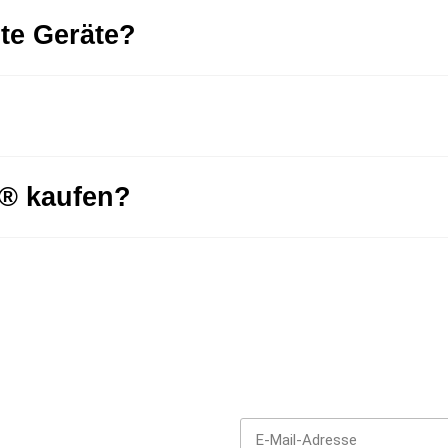
hte Geräte?
u® kaufen?
en!