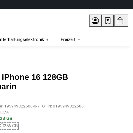
nterhaltungselektronik
Freizeit
 iPhone 16 128GB
marin
er:
195949822506-0-7
GTIN:
0195949822506
ZD/A
28 GB
8 GB
256 GB
256 GB