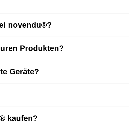
bei novendu®?
euren Produkten?
hte Geräte?
u® kaufen?