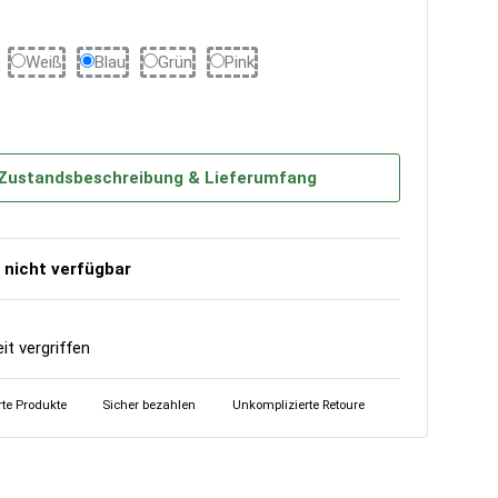
Schwarz
Weiß
Blau
Grün
Pink
Weiß
Blau
Grün
Pink
Zustandsbeschreibung & Lieferumfang
nicht verfügbar
eit vergriffen
erte Produkte
Sicher bezahlen
Unkomplizierte Retoure