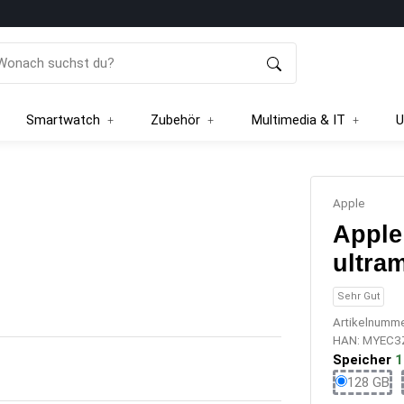
Smartwatch
Zubehör
Multimedia & IT
U
Apple
Apple
ultra
Sehr Gut
Artikelnumm
HAN:
MYEC3
Speicher
1
12
128 GB