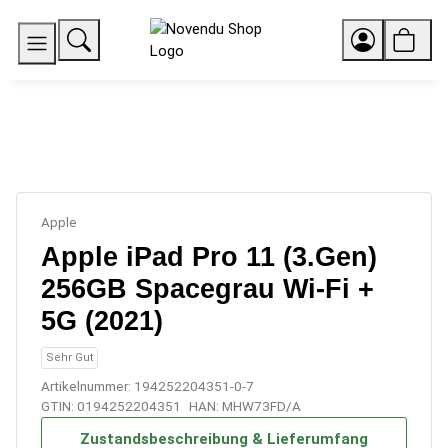
Apple
Apple iPad Pro 11 (3.Gen)
256GB Spacegrau Wi-Fi +
5G (2021)
Sehr Gut
Artikelnummer:
194252204351-0-7
GTIN:
0194252204351
HAN:
MHW73FD/A
Zustandsbeschreibung & Lieferumfang