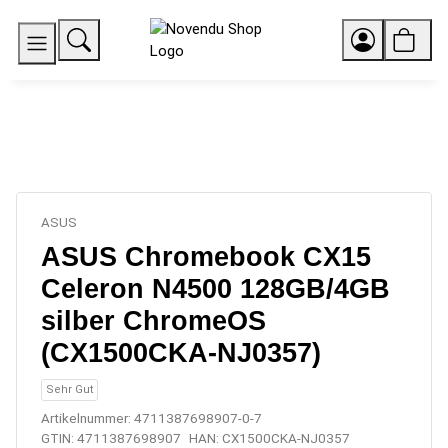
ASUS
ASUS Chromebook CX15
Celeron N4500 128GB/4GB
silber ChromeOS
(CX1500CKA-NJ0357)
Sehr Gut
Artikelnummer:
4711387698907-0-7
GTIN:
4711387698907
HAN:
CX1500CKA-NJ0357